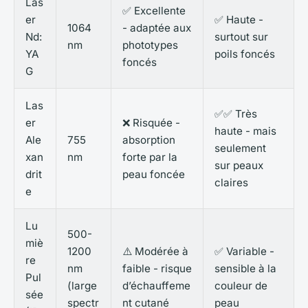
Las
✅ Excellente
er
✅ Haute -
1064
- adaptée aux
Nd:
surtout sur
nm
phototypes
YA
poils foncés
foncés
G
Las
✅✅ Très
er
❌ Risquée -
haute - mais
Ale
755
absorption
seulement
xan
nm
forte par la
sur peaux
drit
peau foncée
claires
e
Lu
500-
miè
1200
⚠️ Modérée à
✅ Variable -
re
nm
faible - risque
sensible à la
Pul
(large
d’échauffeme
couleur de
sée
spectr
nt cutané
peau