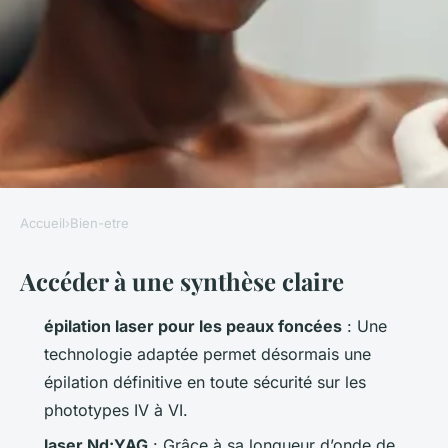
Accueil
›
Bien-etre
BIEN-ETRE
Accéder à une synthèse claire
Guide essentiel sur l’épilation
laser pour peaux foncées
épilation laser pour les peaux foncées
: Une
technologie adaptée permet désormais une
Florinda
•
10/03/2026 07:00
•
12 min de lecture
épilation définitive en toute sécurité sur les
phototypes IV à VI.
laser Nd:YAG
: Grâce à sa longueur d’onde de