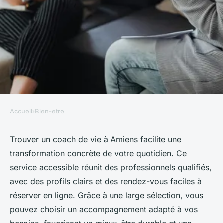
Accueil
›
Bien-etre
BIEN-ETRE
Découvrez le coaching de vie à
Trouver un coach de vie à Amiens facilite une
transformation concrète de votre quotidien. Ce
amiens pour transformer votre
service accessible réunit des professionnels qualifiés,
quotidien
avec des profils clairs et des rendez-vous faciles à
réserver en ligne. Grâce à une large sélection, vous
Julia
•
22 septembre 2025
•
6 min de lecture
pouvez choisir un accompagnement adapté à vos